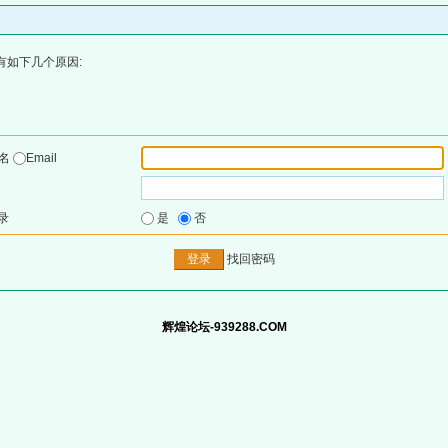
有如下几个原因:
户名
Email
录
是
否
找回密码
辉煌论坛-939288.COM