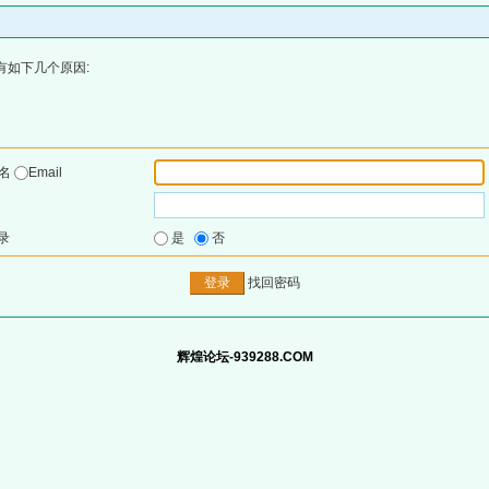
有如下几个原因:
户名
Email
录
是
否
找回密码
辉煌论坛-939288.COM