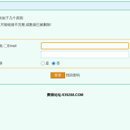
有如下几个原因:
可能链接不完整,或数据已被删除!
户名
Email
录
是
否
找回密码
辉煌论坛-939288.COM