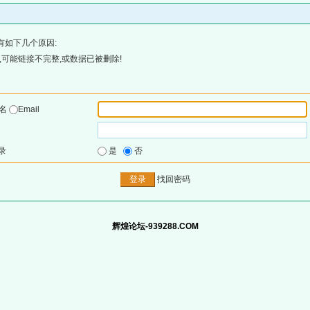
有如下几个原因:
可能链接不完整,或数据已被删除!
户名
Email
录
是
否
找回密码
辉煌论坛-939288.COM