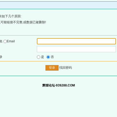
有如下几个原因:
可能链接不完整,或数据已被删除!
户名
Email
录
是
否
找回密码
辉煌论坛-939288.COM