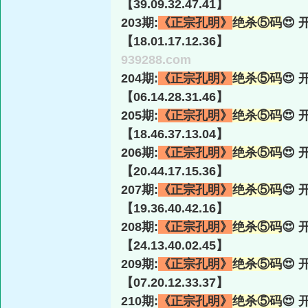
【39.09.32.47.41】
203期:
《正宗孔明》
绝杀⑤码
😍 
【18.01.17.12.36】
939288.com
204期:
《正宗孔明》
绝杀⑤码
😍 
【06.14.28.31.46】
205期:
《正宗孔明》
绝杀⑤码
😍 
【18.46.37.13.04】
206期:
《正宗孔明》
绝杀⑤码
😍 
【20.44.17.15.36】
207期:
《正宗孔明》
绝杀⑤码
😍 
【19.36.40.42.16】
208期:
《正宗孔明》
绝杀⑤码
😍 
【24.13.40.02.45】
209期:
《正宗孔明》
绝杀⑤码
😍 
【07.20.12.33.37】
210期:
《正宗孔明》
绝杀⑤码
😍 