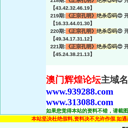
218期:
《正宗孔明》
绝杀⑤码
😍 
【43.42.32.46.19】
219期:
《正宗孔明》
绝杀⑤码
😍 
【16.33.44.01.30】
220期:
《正宗孔明》
绝杀⑤码
😍 
【49.34.17.31.12】
221期:
《正宗孔明》
绝杀⑤码
😍 
【45.24.38.21.13】
澳门辉煌论坛
主域
www.939288.com
www.313088.com
如果您觉得本站的资料不错，请截图
本站坚决杜绝假料,资料决不允许作假.如遇改