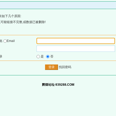
有如下几个原因:
可能链接不完整,或数据已被删除!
户名
Email
录
是
否
找回密码
辉煌论坛-939288.COM