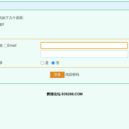
有如下几个原因:
!!
户名
Email
录
是
否
找回密码
辉煌论坛-939288.COM