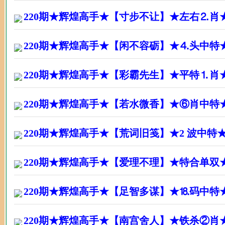
220期★辉煌高手★【寸步不让】★左右⒉肖
220期★辉煌高手★【闲不容砺】★⒋头中特
220期★辉煌高手★【彩霸先生】★平特⒈肖
220期★辉煌高手★【若水微香】★⑥肖中特
220期★辉煌高手★【荒词旧笺】★2 波中特
220期★辉煌高手★【爱理不理】★特合单双
220期★辉煌高手★【足智多谋】★⒙码中特
220期★辉煌高手★【南宫舍人】★铁杀②肖