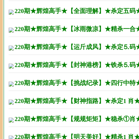
220期★辉煌高手★【全面理解】★杀定五码
220期★辉煌高手★【冰雨微凉】★精杀一合
220期★辉煌高手★【运斤成风】★杀定⒌码
220期★辉煌高手★【封神港榜】★铁杀⒌码
220期★辉煌高手★【挑战纪录】★四行中特
220期★辉煌高手★【财神指路】★杀定1 肖
220期★辉煌高手★【规规矩矩】★稳杀①肖
220期★辉煌高手★【明天美好】★精杀1 肖