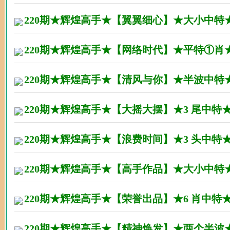
220期★辉煌高手★【翼翼细心】★大小中特
220期★辉煌高手★【网络时代】★平特①肖
220期★辉煌高手★【清风与你】★半波中特
220期★辉煌高手★【大摇大摆】★3 尾中特
220期★辉煌高手★【浪费时间】★3 头中特
220期★辉煌高手★【高手作品】★大小中特
220期★辉煌高手★【荣誉出品】★6 肖中特
220期★辉煌高手★【精神焕发】★两个半波