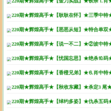
220期★辉煌高手★【金刀实战】★铁杀⒈肖
220期★辉煌高手★【耿耿在怀】★三季中特
220期★辉煌高手★【恶恶从短】★特合单双
220期★辉煌高手★【说一不二】★②波中特
220期★辉煌高手★【忧国忘思】★绝杀⒑码
220期★辉煌高手★【香橙兄弟】★⒍肖中特
220期★辉煌高手★【秋收东藏】★杀定3 尾
220期★辉煌高手★【绰约多姿】★仇杀五码