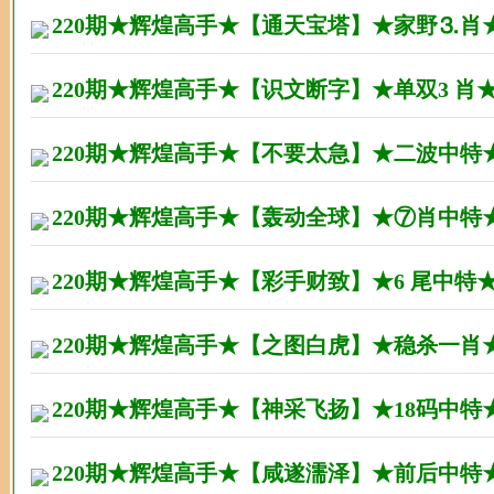
220期★辉煌高手★【通天宝塔】★家野⒊肖
220期★辉煌高手★【识文断字】★单双3 肖
220期★辉煌高手★【不要太急】★二波中特
220期★辉煌高手★【轰动全球】★⑦肖中特
220期★辉煌高手★【彩手财致】★6 尾中特
220期★辉煌高手★【之图白虎】★稳杀一肖
220期★辉煌高手★【神采飞扬】★18码中特
220期★辉煌高手★【咸遂濡泽】★前后中特