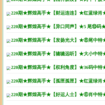
220期★辉煌高手★【财运连连】★红蓝绿肖
220期★辉煌高手★【异口同声】★5 尾⑩码
220期★辉煌高手★【发扬光大】★⑧尾中特
220期★辉煌高手★【辘辘远听】★大小中特
220期★辉煌高手★【权利角度】★36码中特
220期★辉煌高手★【孤匣孤匣】★红蓝绿肖
220期★辉煌高手★【好运人士】★⑥肖中特