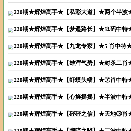
220期★辉煌高手★【私彩大道】★两个半波
220期★辉煌高手★【梦遥路长】★⒔码中特
220期★辉煌高手★【九龙专家】★5 肖中特
220期★辉煌高手★【雄浑气势】★封杀二肖
220期★辉煌高手★【虾蟆头幡】★⑦肖中特
220期★辉煌高手★【心旌摇摇】★半波中特
220期★辉煌高手★【硁硁之信】★天地③肖
220期★辉煌高手★【幽暗之晓】★二波中特