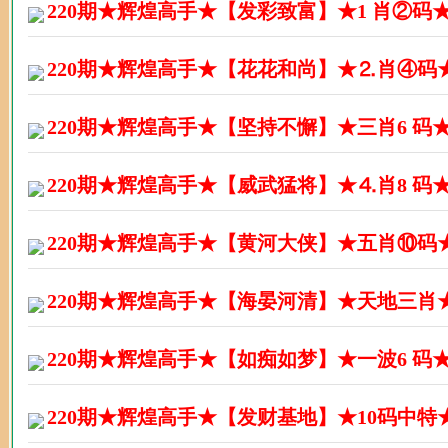
220期★辉煌高手★【发彩致富】★1 肖②码
220期★辉煌高手★【花花和尚】★⒉肖④码
220期★辉煌高手★【坚持不懈】★三肖6 码
220期★辉煌高手★【威武猛将】★⒋肖8 码
220期★辉煌高手★【黄河大侠】★五肖⑩码
220期★辉煌高手★【海晏河清】★天地三肖
220期★辉煌高手★【如痴如梦】★一波6 码
220期★辉煌高手★【发财基地】★10码中特