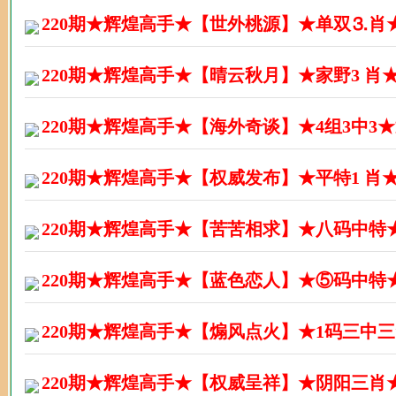
220期★辉煌高手★【世外桃源】★单双⒊肖
220期★辉煌高手★【晴云秋月】★家野3 肖
220期★辉煌高手★【海外奇谈】★4组3中3
220期★辉煌高手★【权威发布】★平特1 肖
220期★辉煌高手★【苦苦相求】★八码中特
220期★辉煌高手★【蓝色恋人】★⑤码中特
220期★辉煌高手★【煽风点火】★1码三中
220期★辉煌高手★【权威呈祥】★阴阳三肖