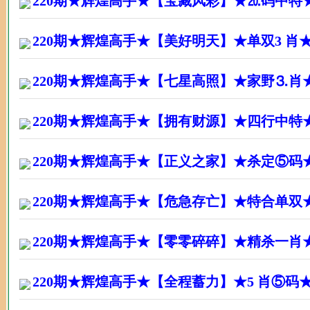
220期★辉煌高手★【宝藏风彩】★⒛码中特
220期★辉煌高手★【美好明天】★单双3 肖
220期★辉煌高手★【七星高照】★家野⒊肖
220期★辉煌高手★【拥有财源】★四行中特
220期★辉煌高手★【正义之家】★杀定⑤码
220期★辉煌高手★【危急存亡】★特合单双
220期★辉煌高手★【零零碎碎】★精杀一肖
220期★辉煌高手★【全程蓄力】★5 肖⑤码