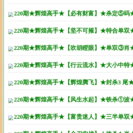
220期★辉煌高手★【必有财富】★杀定⑤码
220期★辉煌高手★【坚不可摧】★特合单双
220期★辉煌高手★【吹胡瞪眼】★单双③肖
220期★辉煌高手★【行云流水】★大小中特
220期★辉煌高手★【辉煌腾飞】★封杀3 尾
220期★辉煌高手★【风生水起】★铁杀①波
220期★辉煌高手★【富贵迷人】★三半单双