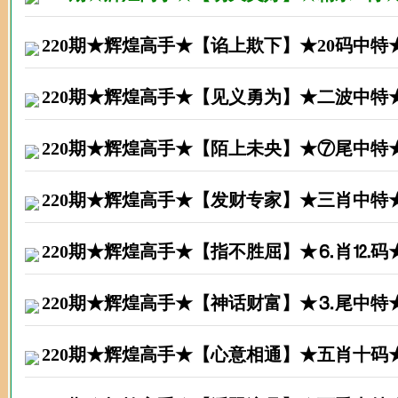
220期★辉煌高手★【谄上欺下】★20码中特
220期★辉煌高手★【见义勇为】★二波中特
220期★辉煌高手★【陌上未央】★⑦尾中特
220期★辉煌高手★【发财专家】★三肖中特
220期★辉煌高手★【指不胜屈】★⒍肖⒓码
220期★辉煌高手★【神话财富】★⒊尾中特
220期★辉煌高手★【心意相通】★五肖十码