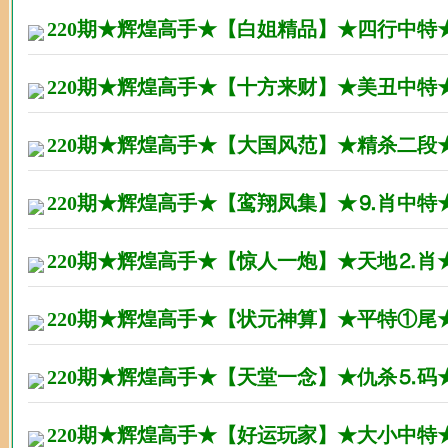
220期★辉煌高手★【白姐精品】★四行中特
220期★辉煌高手★【十方来财】★美丑中特
220期★辉煌高手★【大国风范】★精杀二段
220期★辉煌高手★【鸾翔凤集】★⒐肖中特
220期★辉煌高手★【惊人一炮】★天地⒉肖
220期★辉煌高手★【状元神算】★平特①尾
220期★辉煌高手★【天堂一念】★仇杀⒌码
220期★辉煌高手★【好运玩家】★大小中特